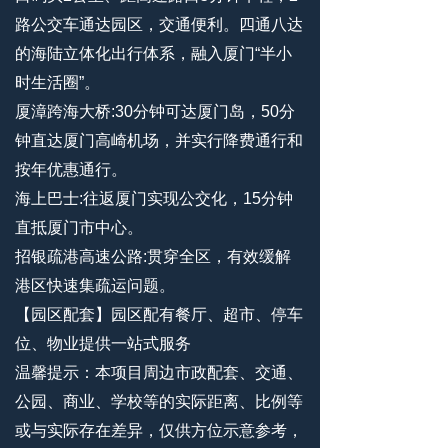
路公交车通达园区，交通便利。四通八达
的海陆立体化出行体系，融入厦门“半小
时生活圈”。
厦漳跨海大桥:30分钟可达厦门岛，50分
钟直达厦门高崎机场，并实行降费通行和
按年优惠通行。
海上巴士:往返厦门实现公交化，15分钟
直抵厦门市中心。
招银疏港高速公路:贯穿全区，有效缓解
港区快速集疏运问题。
【园区配套】园区配有餐厅、超市、停车
位、物业提供一站式服务
温馨提⽰：本项⽬周边市政配套、交通、
公园、商业、学校等的实际距离、⽐例等
或与实际存在差异，仅供⽅位⽰意参考，