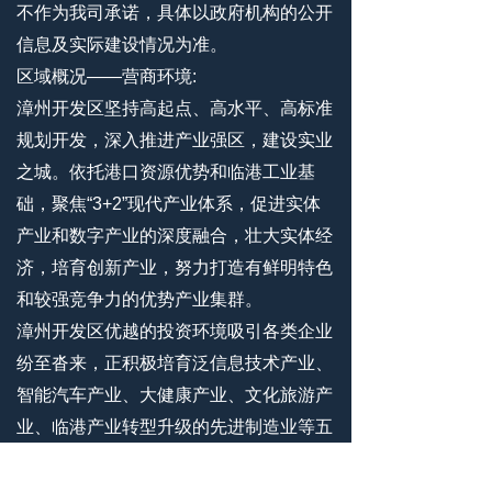
不作为我司承诺，具体以政府机构的公开
信息及实际建设情况为准。
区域概况——营商环境:
漳州开发区坚持⾼起点、⾼⽔平、⾼标准
规划开发，深⼊推进产业强区，建设实业
之城。依托港⼝资源优势和临港⼯业基
础，聚焦“3+2”现代产业体系，促进实体
产业和数字产业的深度融合，壮⼤实体经
济，培育创新产业，努⼒打造有鲜明特⾊
和较强竞争⼒的优势产业集群。
漳州开发区优越的投资环境吸引各类企业
纷⾄沓来，正积极培育泛信息技术产业、
智能汽⻋产业、⼤健康产业、⽂化旅游产
业、临港产业转型升级的先进制造业等五
个百亿产业集群。（百度百科:漳州招商
局经济技术开发区）